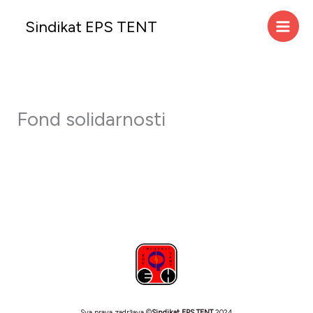
Skip
Sindikat EPS TENT
to
content
Fond solidarnosti
Sva prava zadržava ©
Sindikat EPS TENT
2024