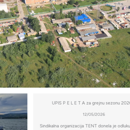
UPIS P E L E T A za grejnu sezonu 2026/27
12/05/2026
Sindikalna organizacija TENT donela je odluku o nabavci