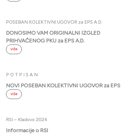
P O T P I S A N
NOVI POSEBAN KOLEKTIVNI UGOVOR za EPS
više
RSI – Kladovo 2024
Informacije o RSI
više
ZAVRŠEN TURNIR U MALOM FUDBALU
„MEMORIJAL SRETEN TANASIĆ – ZINGE 2024“
konačan plasman, rezultari utakmica za 3. mesto i
FINALE
više