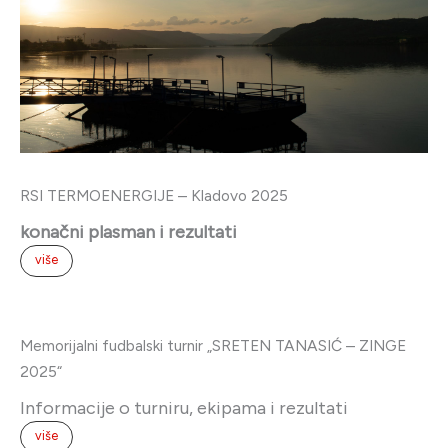
konačni plasman i rezultati
više
Memorijalni fudbalski turnir „SRETEN TANASIĆ – ZINGE
2025“
Informacije o turniru, ekipama i rezultati
više
POSEBAN KOLEKTIVNI UGOVOR za EPS A.D.
DONOSIMO VAM ORIGINALNI IZGLED
PRIHVAĆENOG PKU za EPS A.D.
više