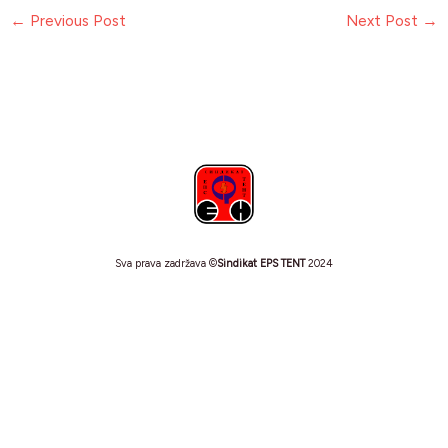
←
Previous Post
Next Post
→
Sva prava zadržava ©
Sindikat EPS TENT
2024