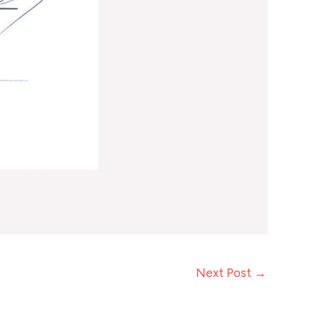
Next Post
→