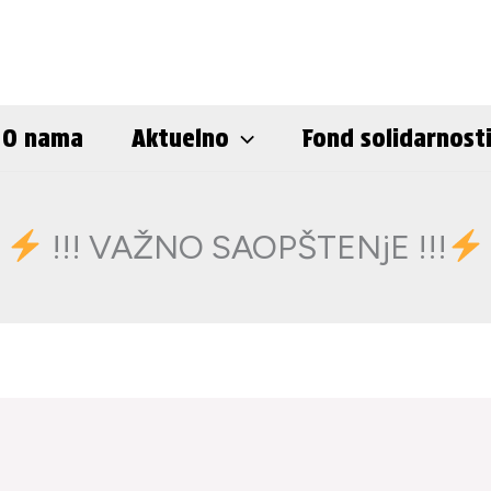
O nama
Aktuelno
Fond solidarnost
!!! VAŽNO SAOPŠTENjE !!!